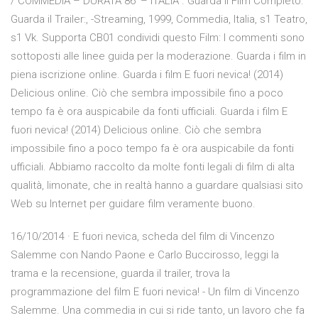
/ COMMEDIA – DURATA 86′ – ITALIA . Guarda il Film Completo:
Guarda il Trailer:, -Streaming, 1999, Commedia, Italia, s1 Teatro,
s1 Vk. Supporta CB01 condividi questo Film: I commenti sono
sottoposti alle linee guida per la moderazione. Guarda i film in
piena iscrizione online. Guarda i film E fuori nevica! (2014)
Delicious online. Ciò che sembra impossibile fino a poco
tempo fa è ora auspicabile da fonti ufficiali. Guarda i film E
fuori nevica! (2014) Delicious online. Ciò che sembra
impossibile fino a poco tempo fa è ora auspicabile da fonti
ufficiali. Abbiamo raccolto da molte fonti legali di film di alta
qualità, limonate, che in realtà hanno a guardare qualsiasi sito
Web su Internet per guidare film veramente buono.
16/10/2014 · E fuori nevica, scheda del film di Vincenzo
Salemme con Nando Paone e Carlo Buccirosso, leggi la
trama e la recensione, guarda il trailer, trova la
programmazione del film E fuori nevica! - Un film di Vincenzo
Salemme. Una commedia in cui si ride tanto, un lavoro che fa