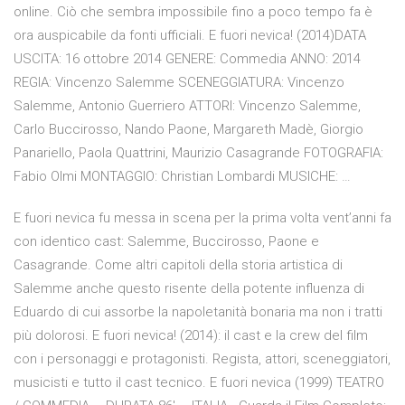
online. Ciò che sembra impossibile fino a poco tempo fa è
ora auspicabile da fonti ufficiali. E fuori nevica! (2014)DATA
USCITA: 16 ottobre 2014 GENERE: Commedia ANNO: 2014
REGIA: Vincenzo Salemme SCENEGGIATURA: Vincenzo
Salemme, Antonio Guerriero ATTORI: Vincenzo Salemme,
Carlo Buccirosso, Nando Paone, Margareth Madè, Giorgio
Panariello, Paola Quattrini, Maurizio Casagrande FOTOGRAFIA:
Fabio Olmi MONTAGGIO: Christian Lombardi MUSICHE: …
E fuori nevica fu messa in scena per la prima volta vent’anni fa
con identico cast: Salemme, Buccirosso, Paone e
Casagrande. Come altri capitoli della storia artistica di
Salemme anche questo risente della potente influenza di
Eduardo di cui assorbe la napoletanità bonaria ma non i tratti
più dolorosi. E fuori nevica! (2014): il cast e la crew del film
con i personaggi e protagonisti. Regista, attori, sceneggiatori,
musicisti e tutto il cast tecnico. E fuori nevica (1999) TEATRO