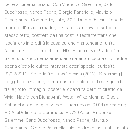
bene al cinema italiano. Con Vincenzo Salemme, Carlo
Buccirosso, Nando Paone, Giorgio Panariello, Maurizio
Casagrande. Commedia, Italia, 2014. Durata 94 min. Dopo la
morte dell'anziana madre, tre fratelli si ritrovano sotto lo
stesso tetto, costretti da una postilla testamentaria che
lascia loro in eredità la casa purché mantengano l'unita
famigliare. Il Il trailer del film - HD - E fuori nevica! video film
trailer ufficiale cinema americano italiano in uscita clip inedite
scena dietro le quinte interviste attori speciali curiosità
31/12/2011 · Scheda film Lassù nevica (2012) - Streaming |
Leggi la recensione, trama, cast completo, critica e guarda
trailer, foto, immagini, poster e locandina del film diretto da
Vivian Naefe con Diana Amft, Wotan Wilke Möhring, Gisela
Schneeberger, August Zirner E fuori nevica! (2014) streaming.
HD AltaDefinizione Commedia HD720 Attori: Vincenzo
Salemme, Carlo Buccirosso, Nando Paone, Maurizio
Casagrande, Giorgio Panariello, Film in streaming Tantifilm.info